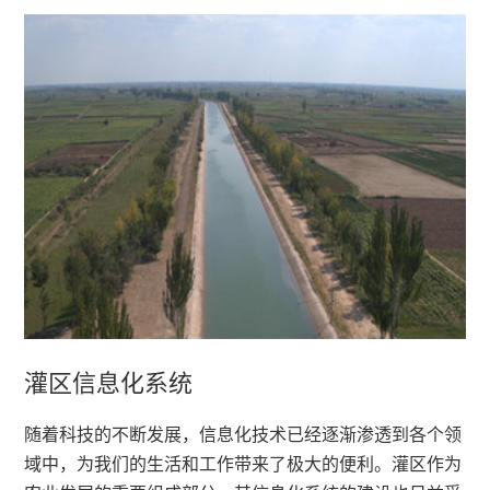
介
案
安
产
公
全
品
司
监
中
愿
测
心
景
软
工
智
资
件
程
慧
质
案
硬
水
灌区信息化系统
荣
例
件
利
技
随着科技的不断发展，信息化技术已经逐渐渗透到各个领
誉
域中，为我们的生活和工作带来了极大的便利。灌区作为
智
术
合