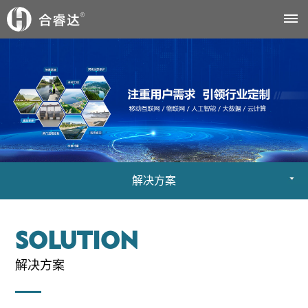
首
页
关
于
解决方案
我
们
SOLUTION
公
解
解决方案
司
决
简
方