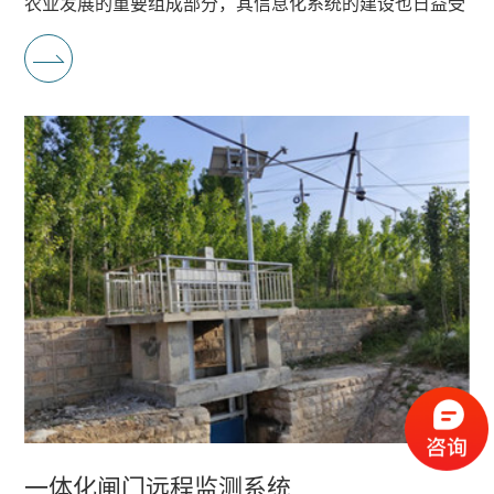
农业发展的重要组成部分，其信息化系统的建设也日益受
慧
到重视。
资
作
水
料
伙
新
电
伴
闻
智
中
慧
心
城
公
联
市
司
系
智
新
我
慧
闻
们
一体化闸门远程监测系统
灌
加