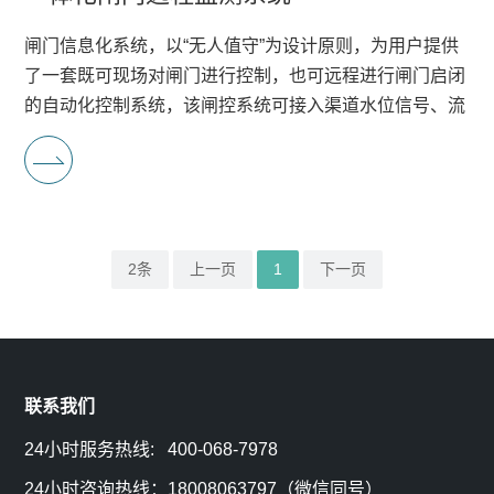
行
闸门信息化系统，以“无人值守”为设计原则，为用户提供
区
入
业
了一套既可现场对闸门进行控制，也可远程进行闸门启闭
管
我
的自动化控制系统，该闸控系统可接入渠道水位信号、流
资
量信号，或现场视频信号等，能够将水位、流量、视频画
道
们
面等与闸控系统集中显示在一个软件画面中，构建成水资
讯
源的监控平台，使得远方操作更加可视，达到无人值守
监
在
常
测
线
2条
上一页
1
下一页
见
留
问
言
题
联系我们
联
24小时服务热线: 400-068-7978
系
24小时咨询热线：18008063797（微信同号）